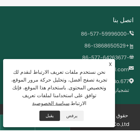
اتصل بنا
-86-577-59996000
+86-13868650529
-86-577-64263677
X
wzcjpack@gmail.com
نحن نستخدم ملفات تعريف الارتباط لنقدم لك
تجربة تصفح أفضل، وتحليل حركة مرور الموقع،
No.677 طريق فزان، لونغ قانغ، ونزهو، مقاطعة
وتخصيص المحتوى. باستخدام هذا الموقع، فإنك
تشجيانغ، الصين
توافق على استخدامنا لملفات تعريف
الارتباط.
سياسة الخصوصية
حقوق الطبع والنشر © 2024 Zhejiang Bimashi New
يرفض
يقبل
Material Technology Co.,Ltd. كل الحقوق محفوظة.


XML
|
RSS
|
Sitemap
|
Links
|
سياسة